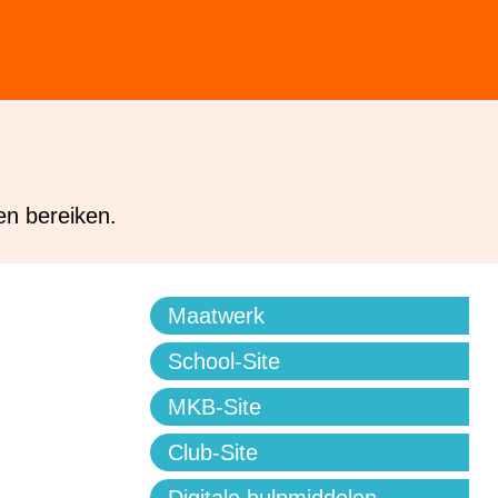
& DIENSTEN
NIEUWS
OVER MUISMEDIA
en bereiken.
Maatwerk
School-Site
MKB-Site
Club-Site