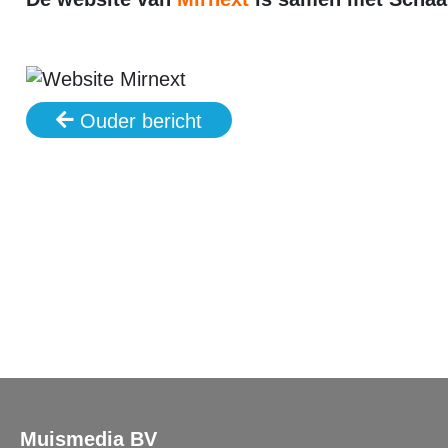
Ouder bericht
Muismedia BV