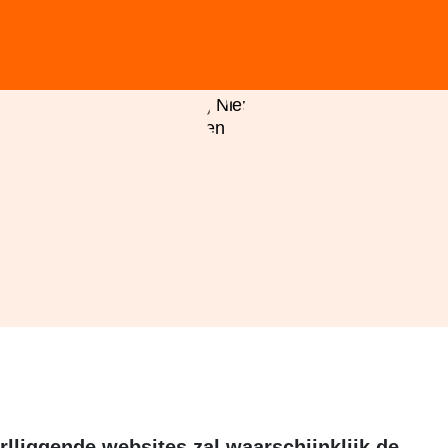
& DIENSTEN
NIEUWS
OVER MUISMEDIA
lliggende websites zal waarschijnklijk de